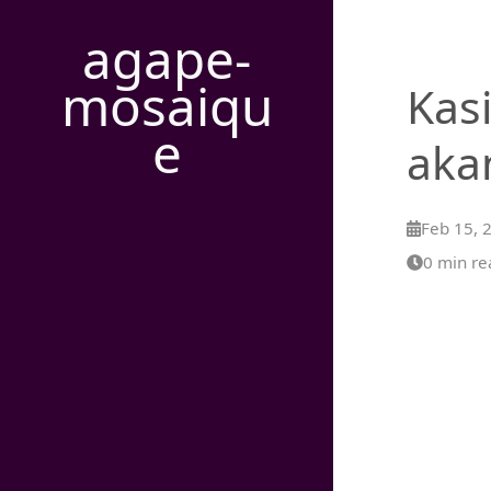
agape-
mosaiqu
Kasi
e
aka
Feb 15, 
0 min re