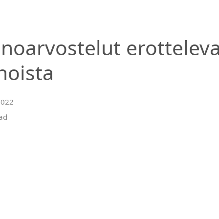
noarvostelut erotteleva
noista
2022
ad